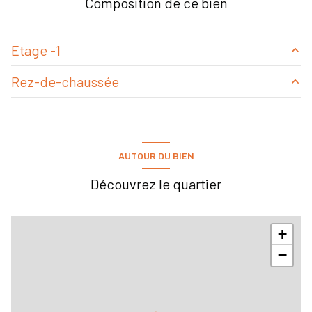
Composition de ce bien
Etage -1
Rez-de-chaussée
réserve
29.48 m²
Boutique
31.31 m²
vestiaire
7.58 m²
AUTOUR DU BIEN
WC
1.80 m²
Découvrez le quartier
+
−