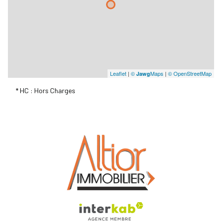
Leaflet
|
©
Maps
|
© OpenStreetMap
Jawg
* HC : Hors Charges