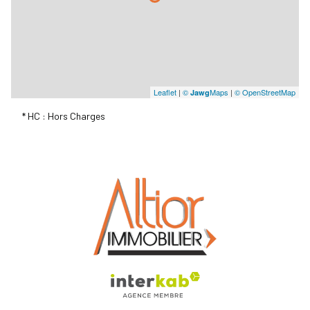
Leaflet
|
©
Maps
|
© OpenStreetMap
Jawg
* HC : Hors Charges