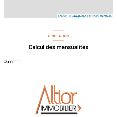
Leaflet
|
©
Maps
|
© OpenStreetMap
Jawg
SIMULATION
Calcul des mensualités
35000000