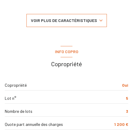
3 chambre(s)
1 salle(s) de bain
VOIR PLUS DE CARACTÉRISTIQUES
construit en 1970
cuisine séparée (équipée)
INFO COPRO
Chauffage central : radiateur (fioul)
Copropriété
1 garage(s)
Copropriété
Oui
2 parking(s)
Lot n°
5
exposition Sud-Ouest
Nombre de lots
3
2 niveau(x)
Quote part annuelle des charges
1 200 €