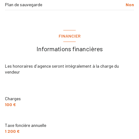
Plan de sauvegarde
Non
2 étage(s)
vue IMPRENABLE
FINANCIER
cave
Informations financières
balcon
Les honoraires d'agence seront intégralement à la charge du
terrasse
vendeur
Charges
100 €
Taxe foncière annuelle
1 200 €