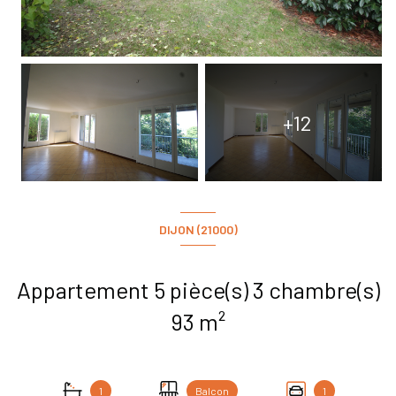
+12
DIJON (21000)
Appartement 5 pièce(s) 3 chambre(s)
93 m²
1
Balcon
1