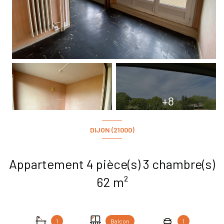
+8
DIJON (21000)
Appartement 4 pièce(s) 3 chambre(s)
62 m²
1
Balcon
1