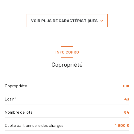
3 chambre(s)
1 salle(s) de bain
VOIR PLUS DE CARACTÉRISTIQUES
cuisine séparée
Chauffage collectif : radiateur (gaz)
INFO COPRO
1 parking(s)
Copropriété
exposition Est-Ouest
Copropriété
Oui
1 niveau(x)
Lot n°
43
2ème étage
Nombre de lots
64
4 étage(s)
Quote part annuelle des charges
1 800 €