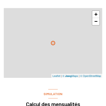
+
−
Leaflet
|
©
Maps
|
© OpenStreetMap
Jawg
SIMULATION
Calcul des mensualités