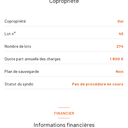
Copropriété
chambre
9.05 m²
vue Dégagée
cuisine
6.42 m²
Copropriété
Oui
cave
salle de bain
3.5 m²
Lot n°
45
balcon
Nombre de lots
274
visiophone
Quote part annuelle des charges
1 800 €
interphone
Plan de sauvegarde
Non
Statut du syndic
Pas de procédure en cours
FINANCIER
Informations financières