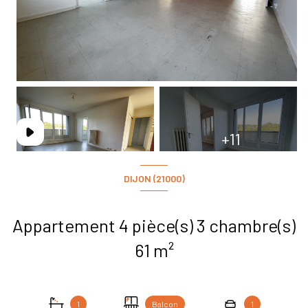
+11
DIJON (21000)
Appartement 4 pièce(s) 3 chambre(s)
61 m²
1
Balcon
1