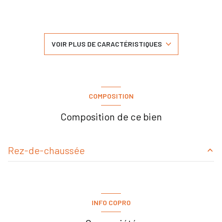
3 chambre(s)
1 salle(s) de bain
VOIR PLUS DE CARACTÉRISTIQUES
cuisine séparée
Chauffage collectif : radiateur (gaz)
COMPOSITION
1 parking(s)
Composition de ce bien
exposition Est-Ouest
Rez-de-chaussée
1 niveau(x)
salon/sejour
16.48 m²
3ème étage
bureau
7.71 m²
INFO COPRO
chambre
10.48 m²
4 étage(s)