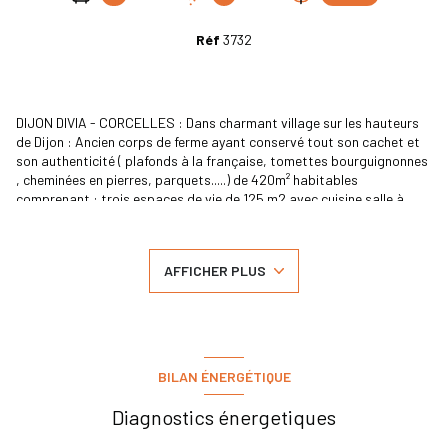
Réf
3732
DIJON DIVIA - CORCELLES : Dans charmant village sur les hauteurs
de Dijon : Ancien corps de ferme ayant conservé tout son cachet et
son authenticité ( plafonds à la française, tomettes bourguignonnes
, cheminées en pierres, parquets.....) de 420m² habitables
comprenant : trois espaces de vie de 125 m2 avec cuisine salle à
manger, séjour, et salon, 7 chambres, 4 salles de bains, magnifique
caveau aménagé, bureau, salle de jeux, lingerie, buanderie,
chaufferie.Dépendances, garage le tout sur 620m² de terrain clos
AFFICHER PLUS
avec cour et terrasses. Encore de nombreuses possibilités
d'aménagement . Idéal pour chambres d'hotes ou gîtes, à 10 minutes
de la future cité gastronomiquede Dijon.A découvrir absolument . CE
: D .tel :06.08.85.71.81.
BILAN ÉNERGÉTIQUE
Diagnostics énergetiques