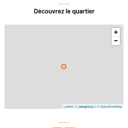
cave
Découvrez le quartier
balcon
terrasse
+
−
piscinable
visiophone
interphone
quartier 5min Dijon Ouest
Leaflet
|
©
Maps
|
© OpenStreetMap
Jawg