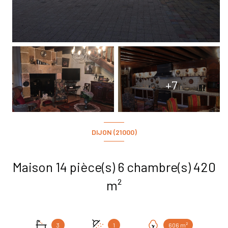
+7
DIJON (21000)
Maison 14 pièce(s) 6 chambre(s) 420
m²
3
1
606 m²