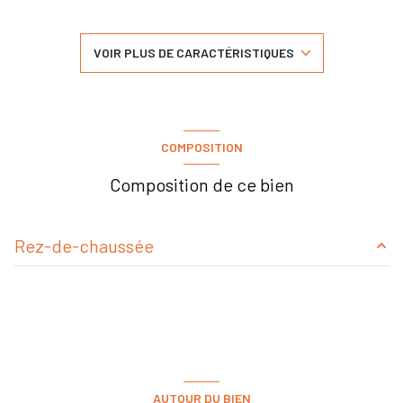
3 salle(s) de bain
VOIR PLUS DE CARACTÉRISTIQUES
1 salle(s) d'eau
construit en 1850
COMPOSITION
cuisine américaine (équipée)
Composition de ce bien
Chauffage individuel : radiateur (gaz)
Rez-de-chaussée
1 garage(s)
salon/sejour
106 m²
exposition Nord-Ouest
3 niveau(x)
AUTOUR DU BIEN