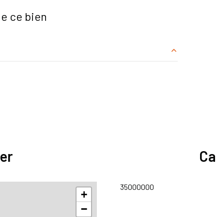
e ce bien
35 m²
er
Ca
35000000
+
−