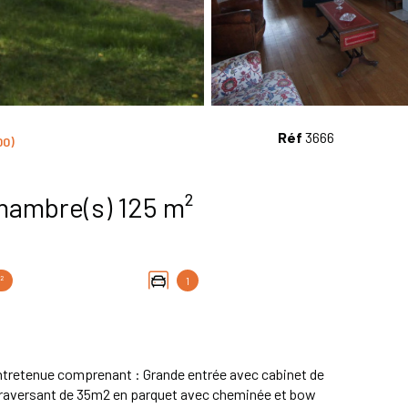
Réf
3666
00)
Maison 5 pièce(s) 3 chambre(s) 125 m²
²
1
ntretenue comprenant : Grande entrée avec cabinet de
r traversant de 35m2 en parquet avec cheminée et bow