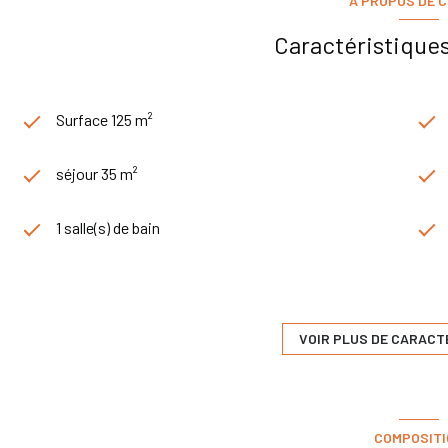
A PROPOS DE C
Caractéristiques
Surface 125 m²
séjour 35 m²
1 salle(s) de bain
cuisine séparée
1 garage(s)
VOIR PLUS DE CARACT
terrasse
COMPOSIT
piscinable