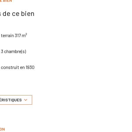
E BIEN
 de ce bien
terrain 317 m²
3 chambre(s)
construit en 1930
Chauffage individuel : radiateur (gaz)
exposition Sud
ÉRISTIQUES
arboré
ION
interphone