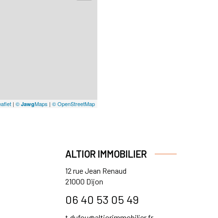
aflet
|
©
Maps
|
© OpenStreetMap
Jawg
ALTIOR IMMOBILIER
12 rue Jean Renaud
21000
Dijon
06 40 53 05 49
t.dufou@altiorimmobilier.fr