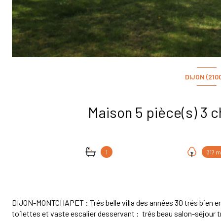
DIJON (210
1
317 m
DIJON-MONTCHAPET : Trés belle villa des années 30 trés bien e
toilettes et vaste escalier desservant : trés beau salon-séjou