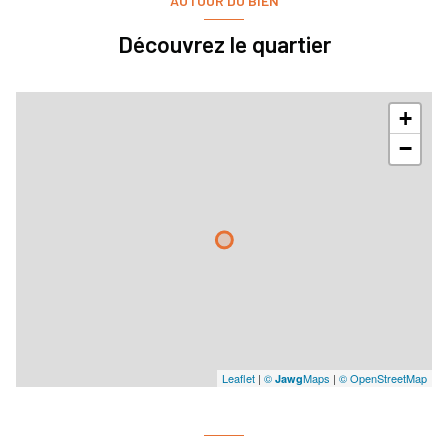
AUTOUR DU BIEN
Découvrez le quartier
+
−
Leaflet
|
©
Maps
|
© OpenStreetMap
Jawg