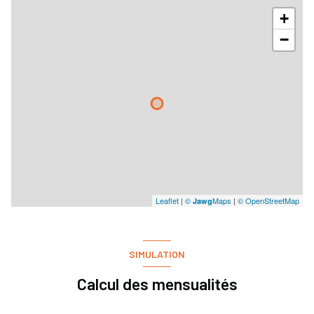
+
−
Leaflet
|
©
Maps
|
© OpenStreetMap
Jawg
SIMULATION
Calcul des mensualités