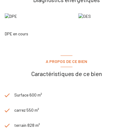
salle de douche, un WC et un dressing pour une supérficie totale de
160m2. Un grand et vrai caveau aménagé de 56m2, une lingerie, une
chaufferie, un local technique, et un abri pour 5 voitures complètent
ce bien. Possibilité d' accueillir un gîte ou des chambres d'hotes
indépendantes dans l'agrandissement et dans la 2ème maison. DPE :
C. Tel. : 06.08.85.71.81.
DPE en cours
Les informations sur les risques auxquels ce bien est exposé sont
disponibles sur le site
Géorisques
A PROPOS DE CE BIEN
Caractéristiques de ce bien
Surface 600 m²
carrez 550 m²
terrain 828 m²