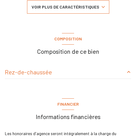
4 chambre(s)
VOIR PLUS DE CARACTÉRISTIQUES
1 salle(s) de bain
1 salle(s) d'eau
COMPOSITION
construit en 2015
Composition de ce bien
cuisine américaine (équipée)
Rez-de-chaussée
1 garage(s)
salon/sejour
55 m²
1 parking(s)
FINANCIER
exposition Est-Ouest
Informations financières
2 niveau(x)
Les honoraires d'agence seront intégralement à la charge du