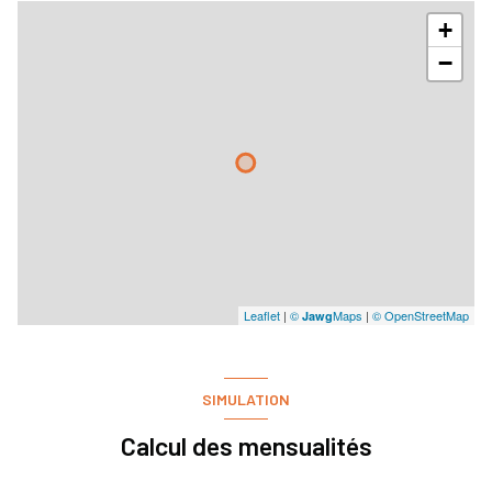
+
−
Leaflet
|
©
Maps
|
© OpenStreetMap
Jawg
SIMULATION
Calcul des mensualités