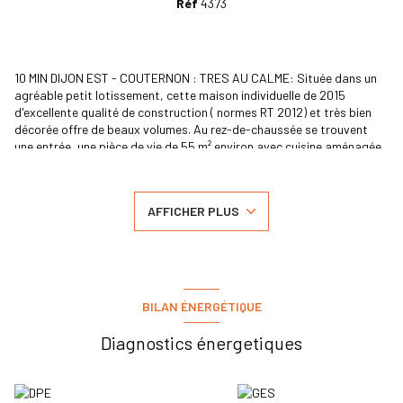
Réf
4373
10 MIN DIJON EST - COUTERNON : TRES AU CALME: Située dans un
agréable petit lotissement, cette maison individuelle de 2015
d'excellente qualité de construction ( normes RT 2012) et très bien
décorée offre de beaux volumes. Au rez-de-chaussée se trouvent
une entrée, une pièce de vie de 55 m² environ avec cuisine aménagée
et équipée avec accès de plain-pied sur terrasse et piscine, une
chambre parentale avec placard et salle de douches privative. A
l'étage, 3 chambres et une salle de bains. Terrain de 550m² avec
AFFICHER PLUS
piscine de 8x4 chauffée, garage et buanderie attenants. Maison
encore louée jusqu'a fin octobre' .CE : B. Tel. : 06.08.85.71.80
Les informations sur les risques auxquels ce bien est exposé sont
disponibles sur le site
Géorisques
BILAN ÉNERGÉTIQUE
Diagnostics énergetiques