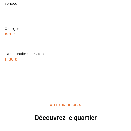
vendeur
1 étage(s)
vue Jardin
Charges
150 €
terrasse
piscinable
Taxe foncière annuelle
1 100 €
interphone
accès handicapé
AUTOUR DU BIEN
Découvrez le quartier