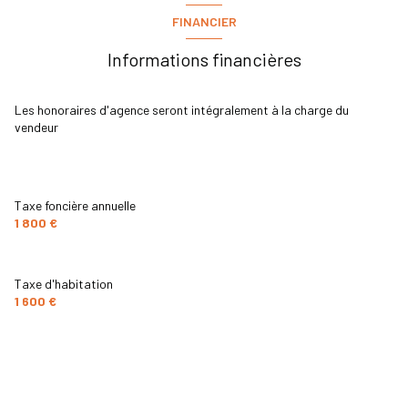
1 niveau(x)
cuisine
10 M2 m²
FINANCIER
Chaufferie
9M² m²
chambre
10 M2 m²
cave
Informations financières
chambre
20 M2 m²
chambre
10 m²
balcon
chambre
12 M2 m²
Les honoraires d'agence seront intégralement à la charge du
vendeur
garage
15 M2 m²
terrasse
salle de bain
5 M2 m²
arboré
buanderie
m²
Taxe foncière annuelle
1 800 €
Taxe d'habitation
1 600 €