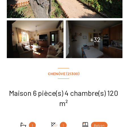
+32
CHENÔVE (21300)
Maison 6 pièce(s) 4 chambre(s) 120
m²
1
1
Balcon