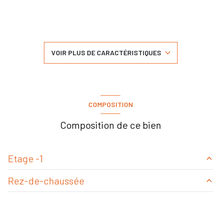
1 salle(s) de bain
1 salle(s) d'eau
VOIR PLUS DE CARACTÉRISTIQUES
construit en 1960
cuisine séparée (équipée)
COMPOSITION
Chauffage individuel : radiateur (gaz)
Composition de ce bien
3 garage(s)
Etage -1
2 parking(s)
Rez-de-chaussée
garage
20 m²
exposition Est-Ouest
réserve
15 m²
salon/sejour
40 m²
salle d'eau
m²